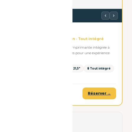
Voir les photos
White Box
La plus robuste · Grand écran · Tout intégré
Grande borne blanche élégante. Imprimante intégrée à
l'intérieur. Écran tactile 21,5 pouces pour une expérience
premium complète.
🤍 Blanche élégante
🖥 Écran 21,5"
🔒 Tout intégré
💪 Robuste
199€ TTC
Réserver →
à partir de