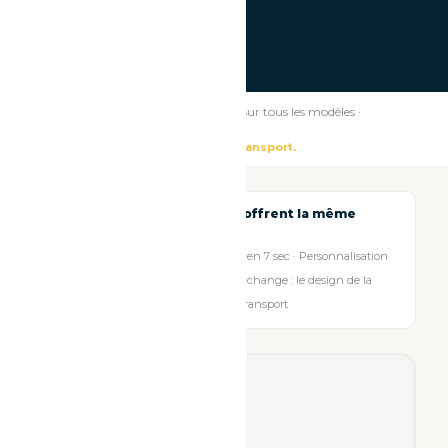
—
—
📷 Photobooth
← Modifier la recherche
Même qualité professionnelle
sur tous les modèles ·
Impression en 7 sec · Reflex pro
La différence ? Le design et le transport.
Tous nos photobooths offrent la même
expérience qualité
Appareil reflex pro · Impression en 7 sec · Personnalisation
du cadre photo incluse · Ce qui change : le design de la
borne, sa taille et sa facilité de transport