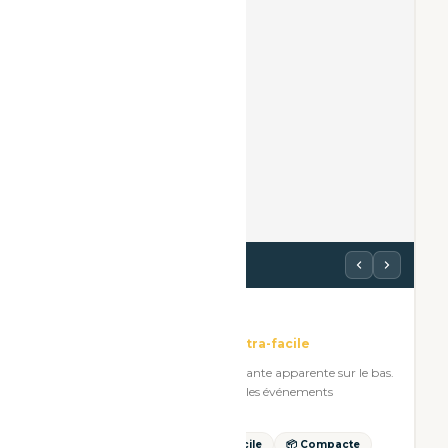
Voir les photos
Easy Wood
La plus légère · Transport ultra-facile
Finition bois chaleureuse. Imprimante apparente sur le bas.
Parfaite pour les petits espaces et les événements
nécessitant un transport simple.
🪵 Effet Bois
🚗 Transport facile
📦 Compacte