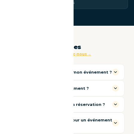
disponibles
& couleurs
Questions fréquentes
Une autre question ? Contactez-nous →
Quelle borne choisir pour mon événement ?
Comment se passe le paiement ?
Que se passe-t-il après ma réservation ?
Je peux encore réserver pour un événement
bientôt ?