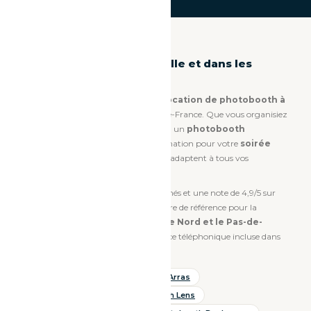
Location photobooth à Lille et dans les
Hauts-de-France
Time To Smile est le spécialiste de la
location de photobooth à
Lille
et dans toute la région Hauts-de-France. Que vous organisiez
un
photobooth mariage à Arras
, un
photobooth
anniversaire à Douai
ou une animation pour votre
soirée
d'entreprise à Lens
, nos bornes s'adaptent à tous vos
événements.
Avec plus de 2 000 événements animés et une note de 4,9/5 sur
Google, Time To Smile est le prestataire de référence pour la
location de borne photo dans le Nord et le Pas-de-
Calais
. Livraison disponible, assistance téléphonique incluse dans
toutes nos formules.
Photobooth Lille
Photobooth Arras
Photobooth Douai
Photobooth Lens