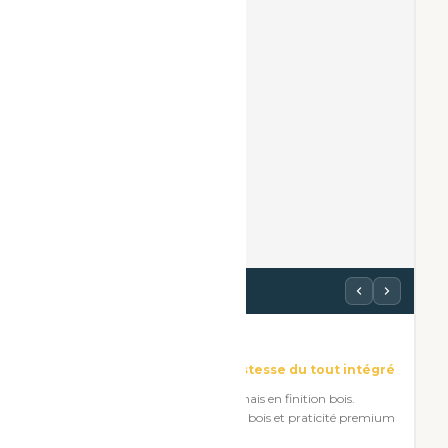
Voir les photos
Wood Box
Le charme du bois · La robustesse du tout intégré
Même format que la White Box mais en finition bois.
Imprimante intégrée. Chaleur du bois et praticité premium
réunies.