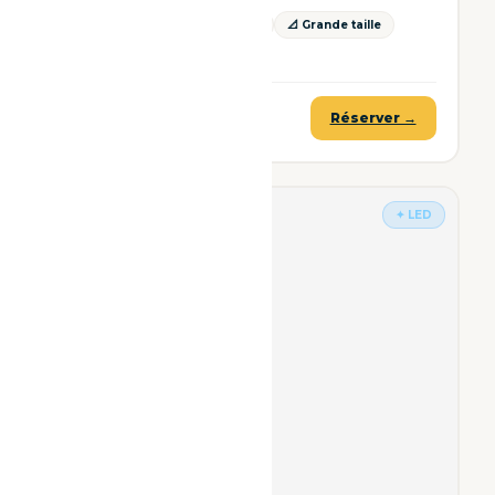
🪵 Effet Bois
🔒 Tout intégré
📐 Grande taille
💪 Robuste
199€ TTC
Réserver →
à partir de
✦ LED