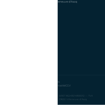
Hénin-Beaumont
Villeneuve d'Ascq
CONTACT
📍
5 rue du Colibri
59650 Villeneuve d'Ascq
📞
03 74 47 12 36
✉️
nicolas@timetosmile.fr
🕐
Tous les jours
08h00 – 19h00
⭐
4,9/5 · 131 avis Google
© 2026 Time To Smile — Tous droits réservés
FAQ
Mentions légales
Politique de confidentialité
CGV
EURL NM EVENTS — Capital 1 000 € — SIRET 85249214900012 — TVA
FR67852492149 — 5 rue du Colibri, 59650 Villeneuve d'Ascq