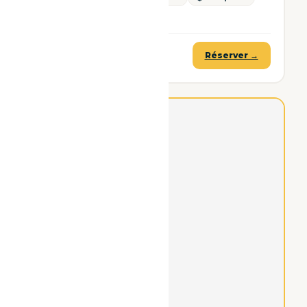
🖨 Imprimante sur le bas
199€ TTC
Réserver →
à partir de
⭐ La plus choisie