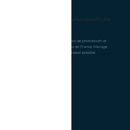
Créateur de sourires depuis 2019. Location de photobooth et
vidéobooth 360° à Lille et dans les Hauts-de-France. Mariage,
anniversaire, entreprise — retrait ou livraison possible.
NAVIGATION
Accueil
Nos Photobooth
Vidéobooth 360°
Tarifs
Espace Pro
Accessoires