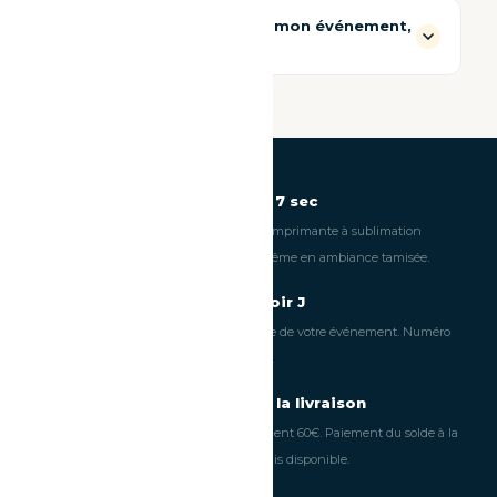
J'ai une question pendant mon événement,
qui contacter ?
Reflex pro · Impression 7 sec
Appareil photo professionnel et imprimante à sublimation
thermique. Des photos nettes, même en ambiance tamisée.
Assistance 24h/24 le soir J
Joignable pendant toute la durée de votre événement. Numéro
dédié transmis à la confirmation.
Acompte 60€ · Solde à la livraison
Sécurisez votre date avec seulement 60€. Paiement du solde à la
livraison ou au retrait. 4x sans frais disponible.