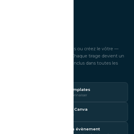
PERSONNALISATION
Vos photos,
votre style.
Choisissez parmi 100+ templates ou créez le vôtre —
prénoms, date, couleurs, logo. Chaque tirage devient un
souvenir unique à votre image. Inclus dans toutes les
formules.
Je choisis parmi 100+ templates
🎨
Prénoms, date, couleurs à personnaliser
Je crée mon design sur Canva
✏️
Gabarits fournis — liberté totale
J'intègre le logo de mon évènement
🏢