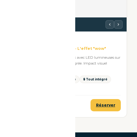
Voir les photos
White Box S
Compacte · LED tout autour · L'effet "wow"
Version compacte de la White Box avec LED lumineuses sur
tout le contour. Imprimante intégrée. Impact visuel
maximal dans un format réduit.
💡 LED contour
📦 Compacte
🔒 Tout intégré
✨ Effet wow
199€ TTC
Réserver
à partir de