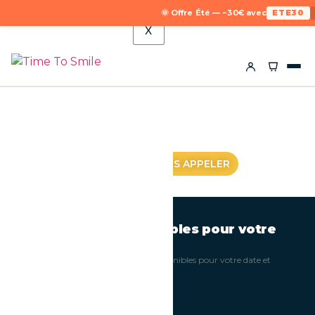
🌞 Offre Été — −30€ avec
ETE30
X
DEMANDER UN DEVIS
NOUS APPELER
Photobooths disponibles pour votre
événement
Tous les modèles ci-dessous sont disponibles pour votre date et
votre ville
4
disponibles