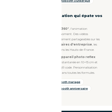
Photobooth Valenciennes
Photobooth Dunkerque
Vidéobooth 360° — l'animation qui épate vos
invités
Découvrez aussi notre
vidéobooth 360°
, l'animation
événementielle la plus tendance du moment. Des vidéos
panoramiques en slow-motion directement partageables sur les
réseaux sociaux. Idéal pour les
séminaires d'entreprise
, les
mariages premium
et les
galas
dans les Hauts-de-France.
Nos photobooths sont équipés d'un
appareil photo reflex
professionnel
, d'une impression instantanée en 10×15 cm et
d'un système de partage digital par QR code. Personnalisation
complète du cadre photo disponible dans toutes les formules.
Vidéobooth 360° Lille
Photobooth mariage
Photobooth entreprise
Photobooth anniversaire