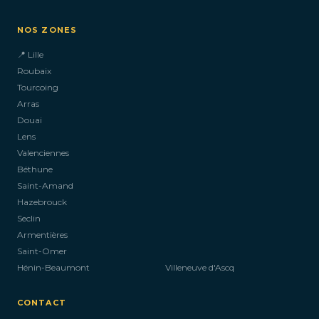
NOS ZONES
📍 Lille
Roubaix
Tourcoing
Arras
Douai
Lens
Valenciennes
Béthune
Saint-Amand
Hazebrouck
Seclin
Armentières
Saint-Omer
Hénin-Beaumont
Villeneuve d'Ascq
CONTACT