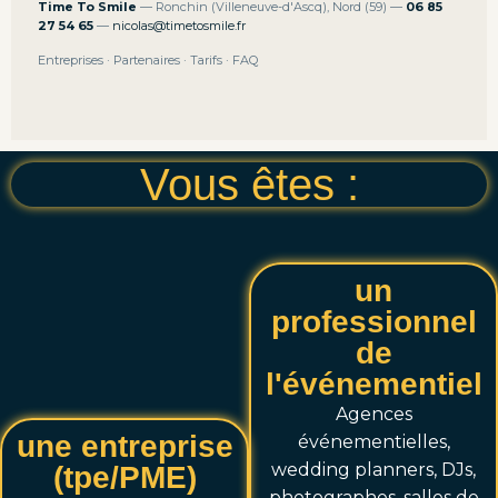
Time To Smile
— Ronchin (Villeneuve-d'Ascq), Nord (59) —
06 85
27 54 65
—
nicolas@timetosmile.fr
Entreprises
·
Partenaires
·
Tarifs
·
FAQ
Vous êtes :
un
professionnel
de
l'événementiel
Agences
une entreprise
événementielles,
wedding planners, DJs,
(tpe/PME)
photographes, salles de