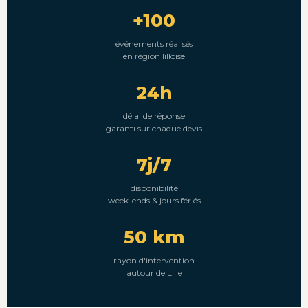
+100
événements réalisés
en région lilloise
24h
délai de réponse
garanti sur chaque devis
7j/7
disponibilité
week-ends & jours fériés
50 km
rayon d'intervention
autour de Lille