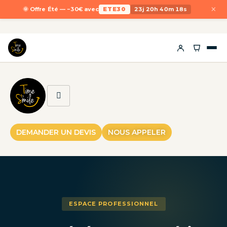
×
🌞 Offre Été — −30€ avec
ETE30
23j 20h 40m 18s
DEMANDER UN DEVIS
NOUS APPELER
ESPACE PROFESSIONNEL