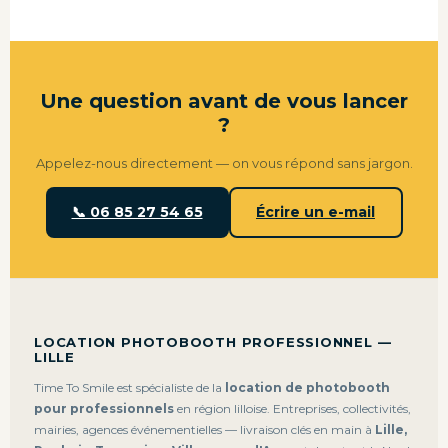
Une question avant de vous lancer
?
Appelez-nous directement — on vous répond sans jargon.
📞 06 85 27 54 65
Écrire un e-mail
LOCATION PHOTOBOOTH PROFESSIONNEL —
LILLE
Time To Smile est spécialiste de la
location de photobooth
pour professionnels
en région lilloise. Entreprises, collectivités,
mairies, agences événementielles — livraison clés en main à
Lille,