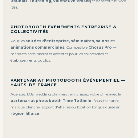
Roubaix, Tourcoing, Villeneuve-d'Ascq
et dans tout le Nord
(59).
PHOTOBOOTH ÉVÉNEMENTS ENTREPRISE &
COLLECTIVITÉS
Pour les
soirées d'entreprise, séminaires, salons et
animations commerciales
. Compatible
Chorus Pro
—
mandats administratifs acceptés pour les collectivités et
établissements publics.
PARTENARIAT PHOTOBOOTH ÉVÉNEMENTIEL —
HAUTS-DE-FRANCE
Agences, DJs, wedding planners : enrichissez votre offre avec le
partenariat photobooth Time To Smile
. Sous-traitance,
marque blanche, apport d'affaires ou location longue durée en
région lilloise
.