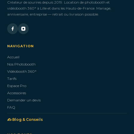
plusieurs jours ?
Créateur de sourires depuis 2019. Location de photobooth et
vidéobooth 360° à Lille et dans les Hauts-de-France. Mariage,
anniversaire, entreprise — retrait ou livraison possible.
Si vous souhaitez réserver un accessoire pour
plusieurs jours,
n’hésitez pas à nous contacter ! Nous serons ravis de
vous proposer
NAVIGATION
des arrangements personnalisés pour répondre à vos
Accueil
besoins spécifiques.
Nos Photobooth
Vidéobooth 360°
CONTACTEZ-NOUS
Tarifs
Espace Pro
Accessoires
Demander un devis
FAQ
✍️ Blog & Conseils