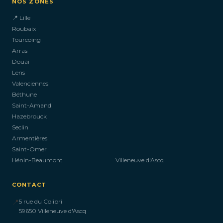
NOS ZONES
📍 Lille
Roubaix
Tourcoing
Arras
Douai
Lens
Valenciennes
Béthune
Saint-Amand
Hazebrouck
Seclin
Armentières
Saint-Omer
Hénin-Beaumont
Villeneuve d'Ascq
CONTACT
📍
5 rue du Colibri
59650 Villeneuve d'Ascq