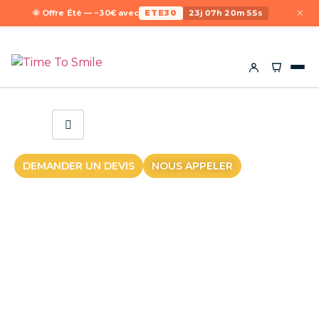
×
🌞 Offre Été — −30€ avec
ETE30
23j 07h 20m 55s
DEMANDER UN DEVIS
NOUS APPELER