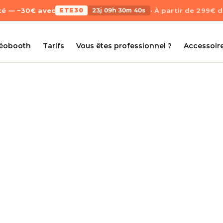
Été — −30€ avec
ETE30
23j 09h 30m 39s
· À partir de 299€ 
déobooth
Tarifs
Vous êtes professionnel ?
Accessoir