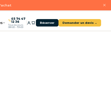
×
d'achat
03 74 47
12 36
es
Réserver
Demander un devis →
Tous les jours ·
08h00 – 19h00