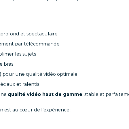
e
l profond et spectaculaire
ement par télécommande
limer les sujets
e bras
) pour une qualité vidéo optimale
péciaux et ralentis
 une
qualité vidéo haut de gamme
, stable et parfaitem
ion est au cœur de l’expérience :