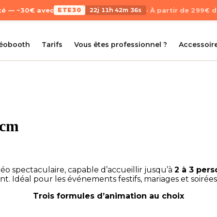
Été — −30€ avec
ETE30
22j 11h 42m 35s
· À partir de 299€ 
déobooth
Tarifs
Vous êtes professionnel ?
Accessoir
0cm
éo spectaculaire, capable d’accueillir jusqu’à
2 à 3 per
 Idéal pour les événements festifs, mariages et soirées d
Trois formules d’animation au choix