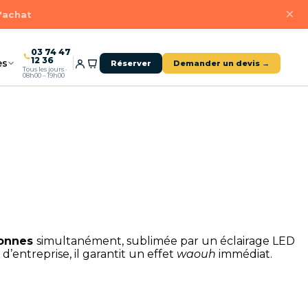
×
d'achat
03 74 47
12 36
es
Réserver
Demander un devis →
Tous les jours ·
08h00 – 19h00
sonnes
simultanément, sublimée par un éclairage LED
’entreprise, il garantit un effet
waouh
immédiat.