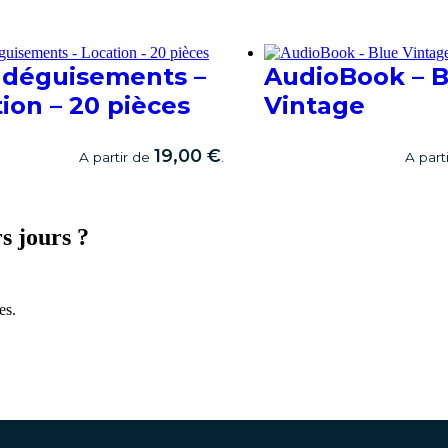
 déguisements –
AudioBook – B
ion – 20 pièces
Vintage
19,00
€
A partir de
.
A part
ER
RÉSERVER
s jours ?
es.
Contactez-nous