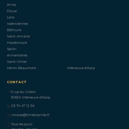
Arras
Douai
Lens
Valenciennes
Béthune
Saint-Amand
Hazebrouck
Seclin
Armentières
Saint-Omer
Hénin-Beaumont
Villeneuve d'Ascq
CONTACT
📍
5 rue du Colibri
59650 Villeneuve d'Ascq
📞
03 74 47 12 36
✉️
nicolas@timetosmile.fr
🕐
Tous les jours