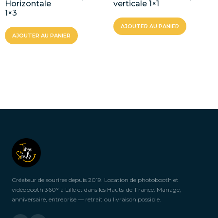
Horizontale
verticale 1×1
1×3
AJOUTER AU PANIER
AJOUTER AU PANIER
Créateur de sourires depuis 2019. Location de photobooth et
vidéobooth 360° à Lille et dans les Hauts-de-France. Mariage,
anniversaire, entreprise — retrait ou livraison possible.