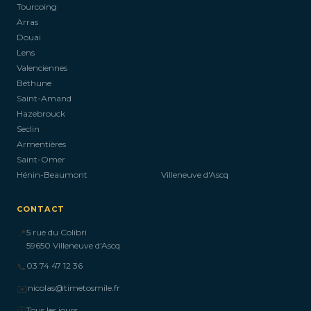
Tourcoing
Arras
Douai
Lens
Valenciennes
Béthune
Saint-Amand
Hazebrouck
Seclin
Armentières
Saint-Omer
Hénin-Beaumont
Villeneuve d'Ascq
CONTACT
📍
5 rue du Colibri
59650 Villeneuve d'Ascq
📞
03 74 47 12 36
✉️
nicolas@timetosmile.fr
🕐
Tous les jours