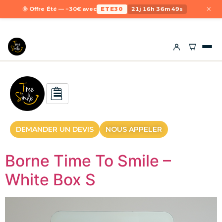
×
🌞 Offre Été — −30€ avec
ETE30
21j 16h 36m 48s
DEMANDER UN DEVIS
NOUS APPELER
Borne Time To Smile –
White Box S