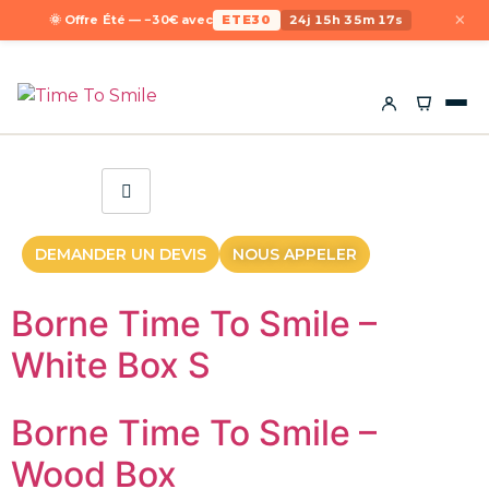
×
🌞 Offre Été — −30€ avec
ETE30
24j 15h 35m 17s
DEMANDER UN DEVIS
NOUS APPELER
Borne Time To Smile –
White Box S
Borne Time To Smile –
Wood Box