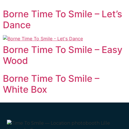
Borne Time To Smile – Let’s
Dance
Borne Time To Smile – Easy
Wood
Borne Time To Smile –
White Box