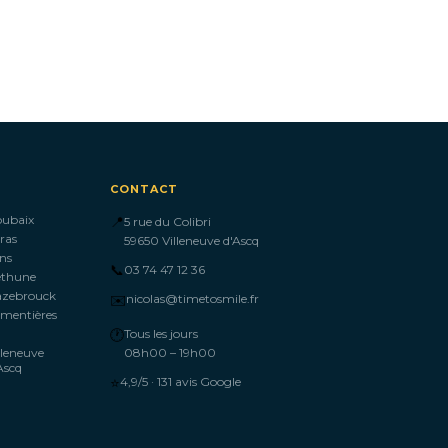
CONTACT
oubaix
📍
5 rue du Colibri
ras
59650 Villeneuve d'Ascq
ns
📞
03 74 47 12 36
éthune
azebrouck
✉️
nicolas@timetosmile.fr
mentières
🕐
Tous les jours
lleneuve
08h00 – 19h00
Ascq
⭐
4,9/5 · 131 avis Google