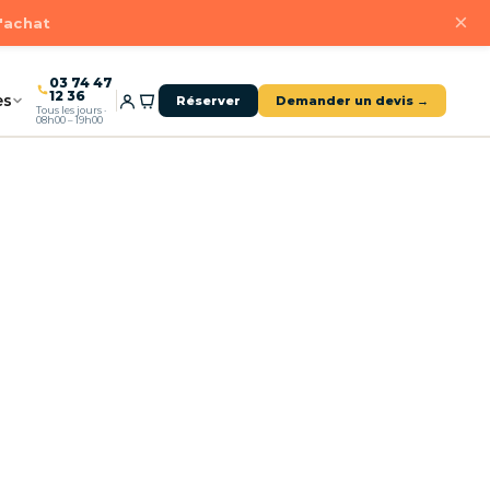
×
d'achat
03 74 47
12 36
es
Réserver
Demander un devis →
Tous les jours ·
08h00 – 19h00