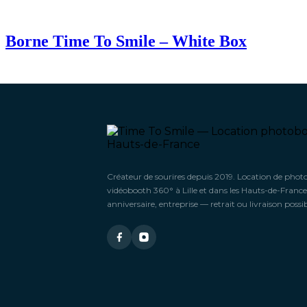
Borne Time To Smile – White Box
Créateur de sourires depuis 2019. Location de phot
vidéobooth 360° à Lille et dans les Hauts-de-France
anniversaire, entreprise — retrait ou livraison possib