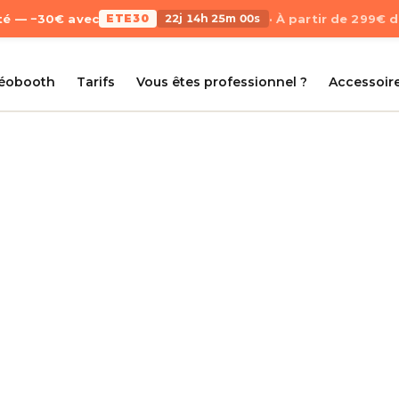
Été — −30€ avec
ETE30
22j 14h 25m 00s
· À partir de 299€ 
déobooth
Tarifs
Vous êtes professionnel ?
Accessoir