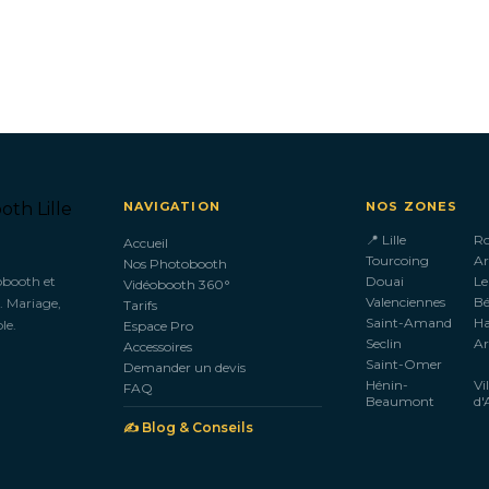
NAVIGATION
NOS ZONES
📍 Lille
R
Accueil
Tourcoing
Ar
Nos Photobooth
obooth et
Douai
Le
Vidéobooth 360°
Valenciennes
B
. Mariage,
Tarifs
Saint-Amand
H
le.
Espace Pro
Seclin
Ar
Accessoires
Saint-Omer
Demander un devis
Hénin-
Vi
FAQ
Beaumont
d'
✍️ Blog & Conseils