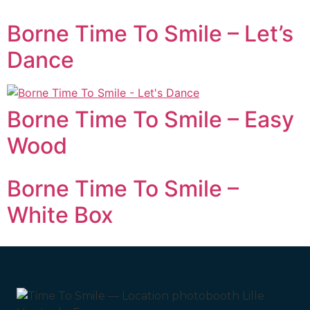
Borne Time To Smile – Let’s
Dance
Borne Time To Smile – Easy
Wood
Borne Time To Smile –
White Box