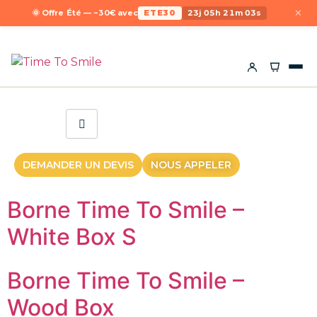
×
🌞 Offre Été — −30€ avec
ETE30
23j 05h 21m 03s
DEMANDER UN DEVIS
NOUS APPELER
Borne Time To Smile –
White Box S
Borne Time To Smile –
Wood Box