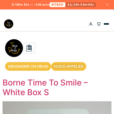
×
🌞 Offre Été — −30€ avec
ETE30
21j 10h 33m 02s
DEMANDER UN DEVIS
NOUS APPELER
Borne Time To Smile –
White Box S