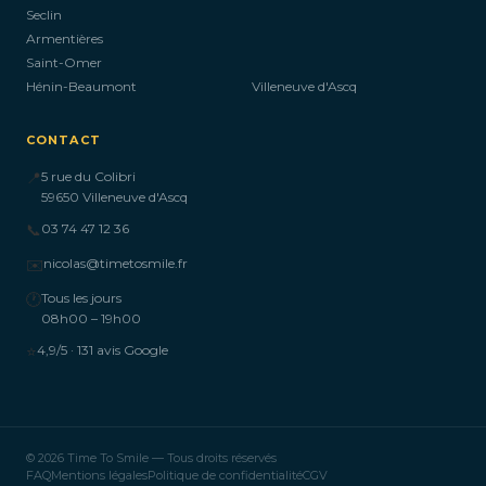
Seclin
Armentières
Saint-Omer
Hénin-Beaumont
Villeneuve d'Ascq
CONTACT
📍
5 rue du Colibri
59650 Villeneuve d'Ascq
📞
03 74 47 12 36
✉️
nicolas@timetosmile.fr
🕐
Tous les jours
08h00 – 19h00
⭐
4,9/5 · 131 avis Google
© 2026 Time To Smile — Tous droits réservés
FAQ
Mentions légales
Politique de confidentialité
CGV