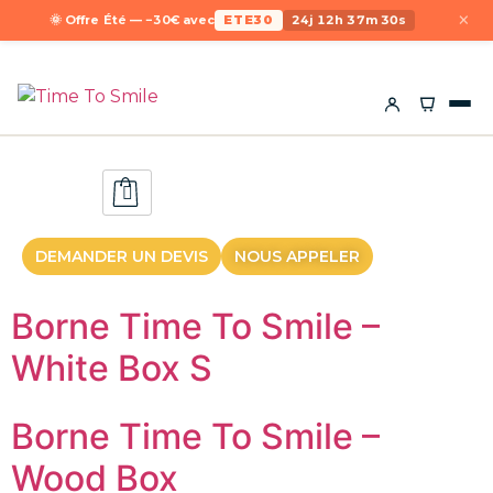
×
🌞 Offre Été — −30€ avec
ETE30
24j 12h 37m 30s
DEMANDER UN DEVIS
NOUS APPELER
Borne Time To Smile –
White Box S
Borne Time To Smile –
Wood Box