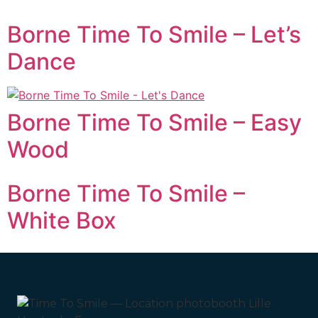
Borne Time To Smile – Let’s
Dance
Borne Time To Smile – Easy
Wood
Borne Time To Smile –
White Box