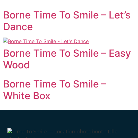
Borne Time To Smile – Let’s
Dance
Borne Time To Smile – Easy
Wood
Borne Time To Smile –
White Box