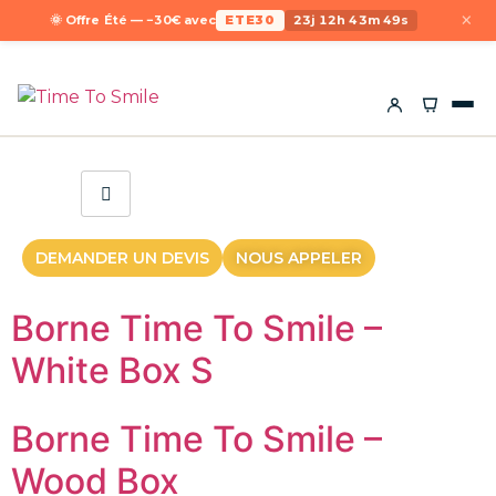
×
🌞 Offre Été — −30€ avec
ETE30
23j 12h 43m 49s
DEMANDER UN DEVIS
NOUS APPELER
Borne Time To Smile –
White Box S
Borne Time To Smile –
Wood Box