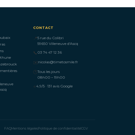
CONTACT
oubaix
📍
5 rue du Colibri
59650 Villeneuve d'Ascq
ras
ns
📞
03 74 47 12 36
éthune
✉️
nicolas@timetosmile.fr
azebrouck
mentières
🕐
Tous les jours
08h00 – 19h00
lleneuve
⭐
4,9/5 · 131 avis Google
Ascq
FAQ
Mentions légales
Politique de confidentialité
CGV