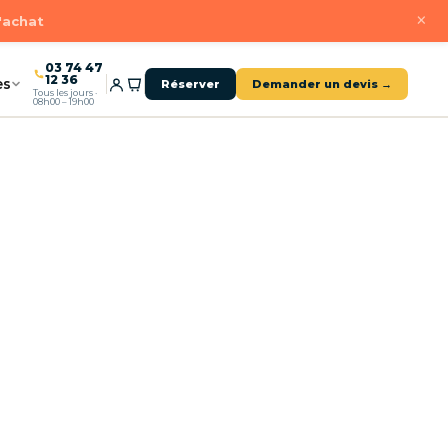
×
d'achat
03 74 47
12 36
es
Réserver
Demander un devis →
Tous les jours ·
08h00 – 19h00