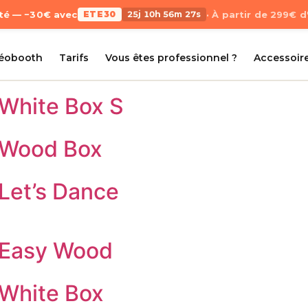
Été — −30€ avec
ETE30
25j 10h 56m 27s
· À partir de 299€ 
déobooth
Tarifs
Vous êtes professionnel ?
Accessoir
 White Box S
– Wood Box
Let’s Dance
 Easy Wood
 White Box