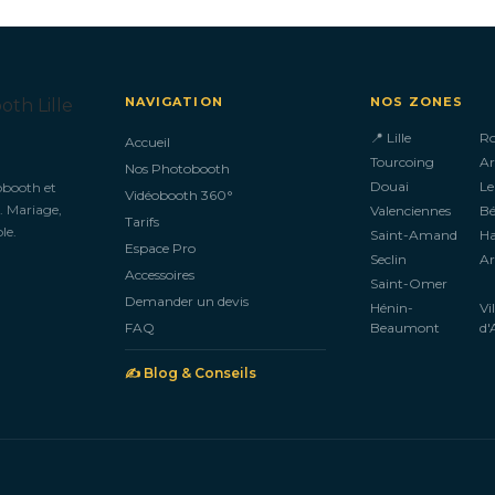
NAVIGATION
NOS ZONES
📍 Lille
R
Accueil
Tourcoing
Ar
Nos Photobooth
Douai
Le
obooth et
Vidéobooth 360°
. Mariage,
Valenciennes
B
Tarifs
le.
Saint-Amand
H
Espace Pro
Seclin
Ar
Accessoires
Saint-Omer
Demander un devis
Hénin-
Vi
FAQ
Beaumont
d'
✍️ Blog & Conseils