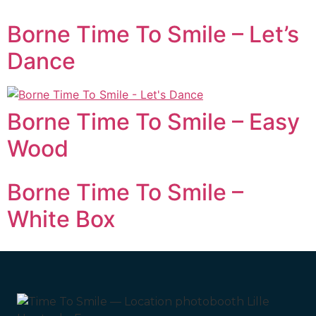
Borne Time To Smile – Let’s
Dance
Borne Time To Smile – Easy
Wood
Borne Time To Smile –
White Box