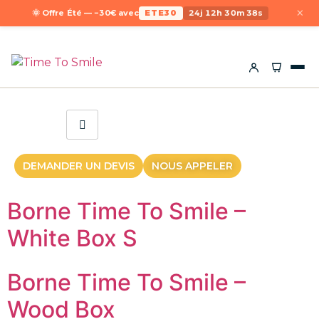
×
🌞 Offre Été — −30€ avec
ETE30
24j 12h 30m 38s
DEMANDER UN DEVIS
NOUS APPELER
Borne Time To Smile –
White Box S
Borne Time To Smile –
Wood Box