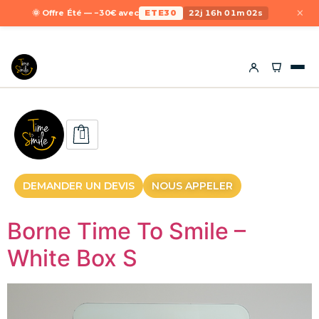
×
🌞 Offre Été — −30€ avec
ETE30
22j 16h 01m 02s
DEMANDER UN DEVIS
NOUS APPELER
Borne Time To Smile –
White Box S