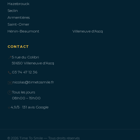
Hazebrouck
Seclin
Armentières
Saint-Omer
Hénin-Beaumont
Villeneuve d'Ascq
CONTACT
📍
5 rue du Colibri
59650 Villeneuve d'Ascq
📞
03 74 47 12 36
✉️
nicolas@timetosmile.fr
🕐
Tous les jours
08h00 – 19h00
⭐
4,9/5 · 131 avis Google
© 2026 Time To Smile — Tous droits réservés