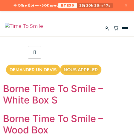
×
🌞 Offre Été — −30€ avec
ETE30
25j 20h 25m 47s
DEMANDER UN DEVIS
NOUS APPELER
Borne Time To Smile –
White Box S
Borne Time To Smile –
Wood Box