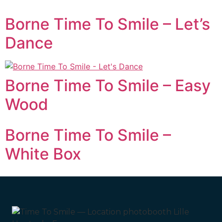
Borne Time To Smile – Let’s
Dance
Borne Time To Smile – Easy
Wood
Borne Time To Smile –
White Box