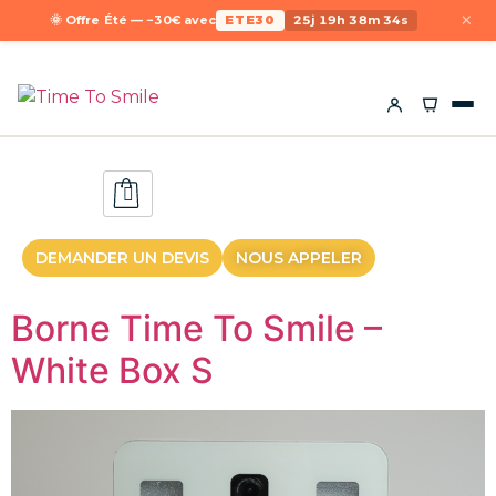
×
🌞 Offre Été — −30€ avec
ETE30
25j 19h 38m 33s
DEMANDER UN DEVIS
NOUS APPELER
Borne Time To Smile –
White Box S