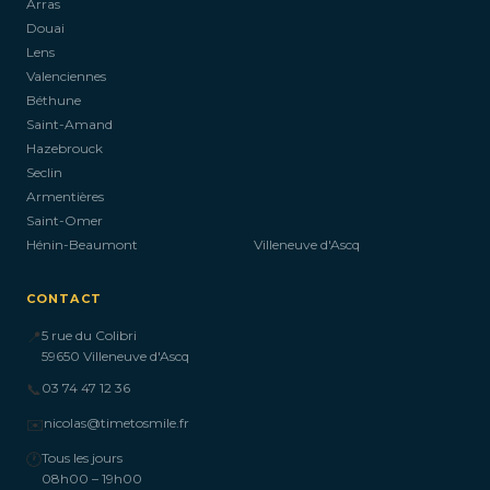
Arras
Douai
Lens
Valenciennes
Béthune
Saint-Amand
Hazebrouck
Seclin
Armentières
Saint-Omer
Hénin-Beaumont
Villeneuve d'Ascq
CONTACT
📍
5 rue du Colibri
59650 Villeneuve d'Ascq
📞
03 74 47 12 36
✉️
nicolas@timetosmile.fr
🕐
Tous les jours
08h00 – 19h00