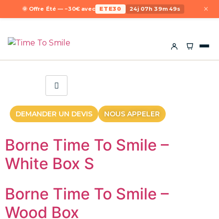
×
🌞 Offre Été — −30€ avec
ETE30
24j 07h 39m 49s
DEMANDER UN DEVIS
NOUS APPELER
Borne Time To Smile –
White Box S
Borne Time To Smile –
Wood Box