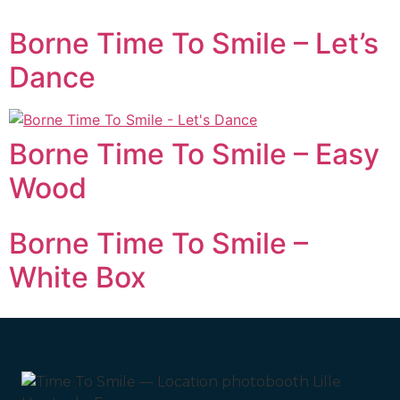
Borne Time To Smile – Let’s
Dance
Borne Time To Smile – Easy
Wood
Borne Time To Smile –
White Box