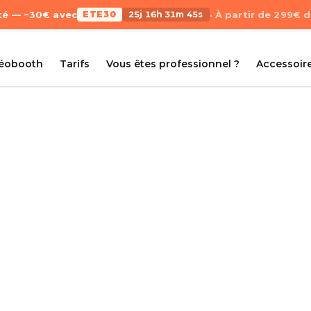
Été — −30€ avec
ETE30
25j 16h 31m 44s
· À partir de 299€ 
déobooth
Tarifs
Vous êtes professionnel ?
Accessoir