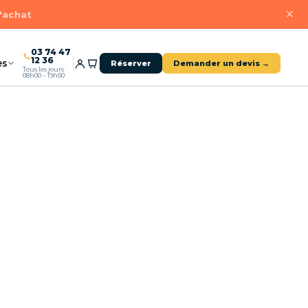
×
d'achat
03 74 47
12 36
es
Réserver
Demander un devis →
Tous les jours ·
08h00 – 19h00