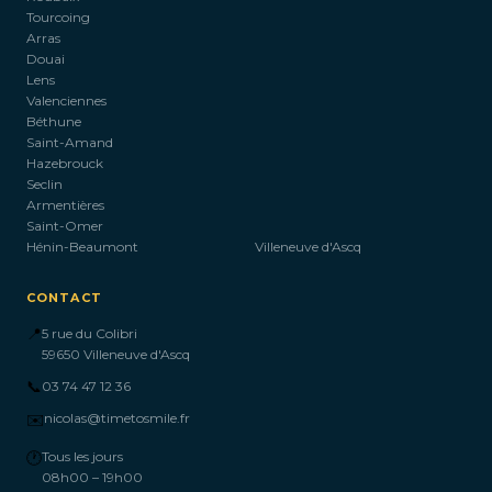
Tourcoing
Arras
Douai
Lens
Valenciennes
Béthune
Saint-Amand
Hazebrouck
Seclin
Armentières
Saint-Omer
Hénin-Beaumont
Villeneuve d'Ascq
CONTACT
📍
5 rue du Colibri
59650 Villeneuve d'Ascq
📞
03 74 47 12 36
✉️
nicolas@timetosmile.fr
🕐
Tous les jours
08h00 – 19h00