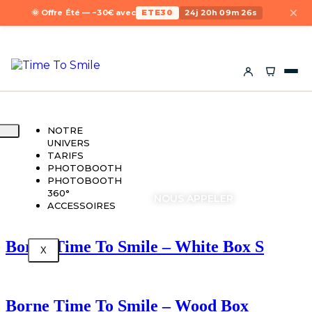
×
🌞 Offre Été — −30€ avec
ETE30
24j 20h 09m 26s
NOTRE
UNIVERS
TARIFS
PHOTOBOOTH
PHOTOBOOTH
360°
DEMANDER UN DEVIS
NOUS APPELER
ACCESSOIRES
Borne Time To Smile – White Box S
X
Borne Time To Smile – Wood Box