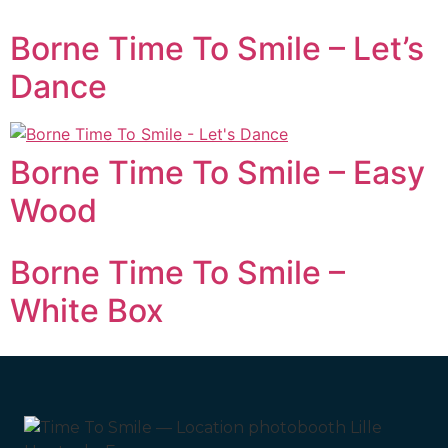
Borne Time To Smile – Let’s
Dance
Borne Time To Smile – Easy
Wood
Borne Time To Smile –
White Box