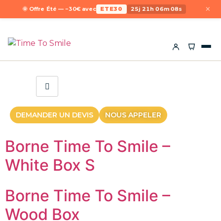
×
🌞 Offre Été — −30€ avec
ETE30
25j 21h 06m 08s
DEMANDER UN DEVIS
NOUS APPELER
Borne Time To Smile –
White Box S
Borne Time To Smile –
Wood Box