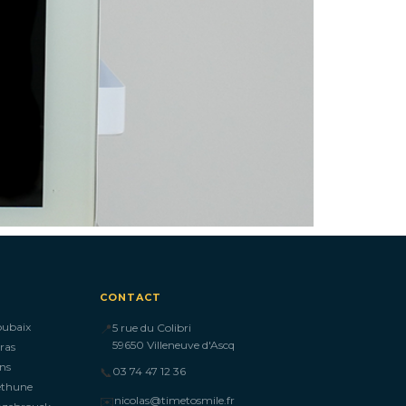
CONTACT
oubaix
📍
5 rue du Colibri
59650 Villeneuve d'Ascq
ras
ns
📞
03 74 47 12 36
éthune
✉️
nicolas@timetosmile.fr