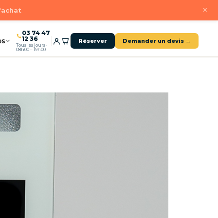
×
d'achat
03 74 47
12 36
es
Réserver
Demander un devis →
Tous les jours ·
08h00 – 19h00