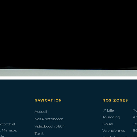
NAVIGATION
NOS ZONES
📍 Lille
R
Accueil
Tourcoing
Ar
Nos Photobooth
Douai
Le
obooth et
Vidéobooth 360°
. Mariage,
Valenciennes
B
Tarifs
le.