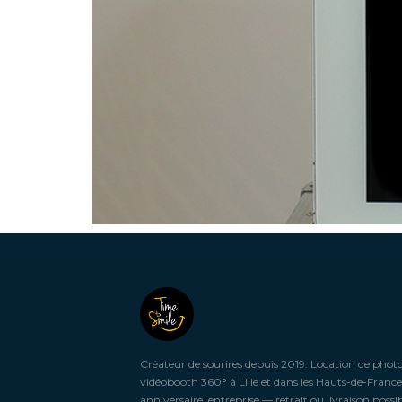
Créateur de sourires depuis 2019. Location de phot
vidéobooth 360° à Lille et dans les Hauts-de-France
anniversaire, entreprise — retrait ou livraison possib