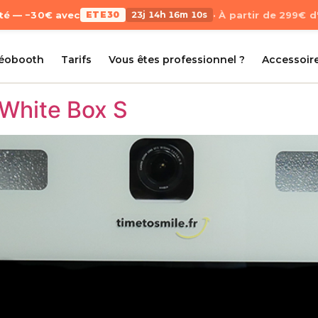
Été — −30€ avec
ETE30
23j 14h 16m 08s
· À partir de 299€ 
déobooth
Tarifs
Vous êtes professionnel ?
Accessoir
 White Box S