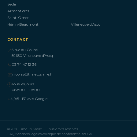
Seclin
Armentières
Saint-Omer
Hénin-Beaumont
Villeneuve d'Ascq
CONTACT
📍
5 rue du Colibri
59650 Villeneuve d'Ascq
📞
03 74 47 12 36
✉️
nicolas@timetosmile.fr
🕐
Tous les jours
08h00 – 19h00
⭐
4,9/5 · 131 avis Google
© 2026 Time To Smile — Tous droits réservés
FAQ
Mentions légales
Politique de confidentialité
CGV