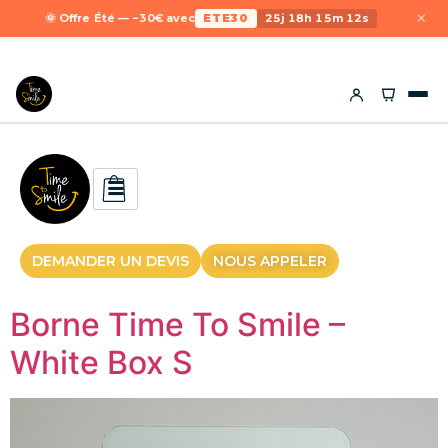
×
🌞 Offre Été — −30€ avec
ETE30
25j 18h 15m 12s
DEMANDER UN DEVIS
NOUS APPELER
Borne Time To Smile –
White Box S