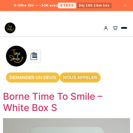
×
🌞 Offre Été — −30€ avec
ETE30
24j 15h 16m 14s
DEMANDER UN DEVIS
NOUS APPELER
Borne Time To Smile –
White Box S