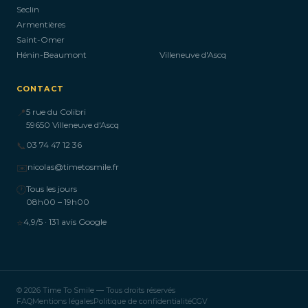
Seclin
Armentières
Saint-Omer
Hénin-Beaumont
Villeneuve d'Ascq
CONTACT
📍
5 rue du Colibri
59650 Villeneuve d'Ascq
📞
03 74 47 12 36
✉️
nicolas@timetosmile.fr
🕐
Tous les jours
08h00 – 19h00
⭐
4,9/5 · 131 avis Google
© 2026 Time To Smile — Tous droits réservés
FAQ
Mentions légales
Politique de confidentialité
CGV