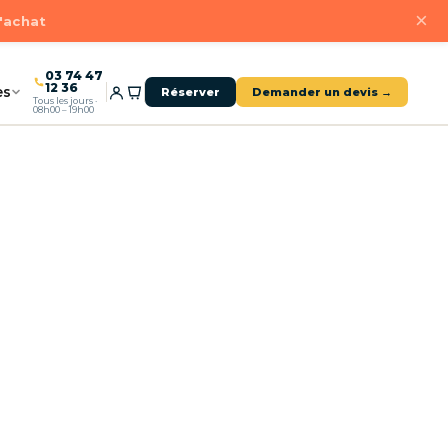
×
d'achat
03 74 47
12 36
es
Réserver
Demander un devis →
Tous les jours ·
08h00 – 19h00