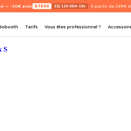
Été — −30€ avec
ETE30
23j 11h 05m 18s
· À partir de 299€ 
déobooth
Tarifs
Vous êtes professionnel ?
Accessoir
x S