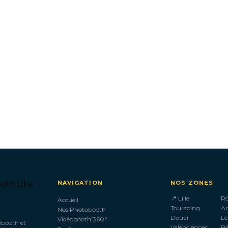
NAVIGATION
NOS ZONES
📍 Lille
R
Accueil
Tourcoing
Ar
Nos Photobooth
Douai
Le
Vidéobooth 360°
obooth et
Valenciennes
B