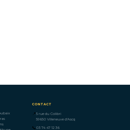
CONTACT
oubaix
📍
5 rue du Colibri
ras
59650 Villeneuve d'Ascq
ns
📞
03 74 47 12 36
éthune