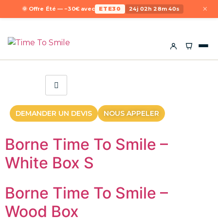
×
🌞 Offre Été — −30€ avec
ETE30
24j 02h 28m 40s
DEMANDER UN DEVIS
NOUS APPELER
Borne Time To Smile –
White Box S
Borne Time To Smile –
Wood Box