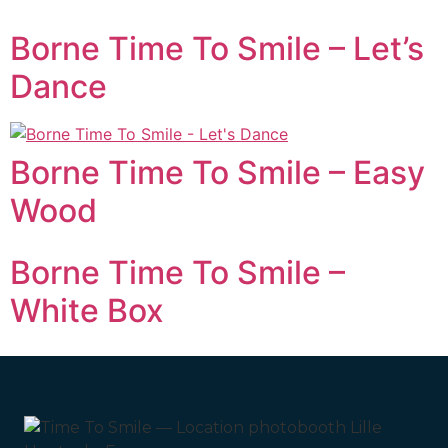
Borne Time To Smile – Let’s
Dance
Borne Time To Smile – Easy
Wood
Borne Time To Smile –
White Box