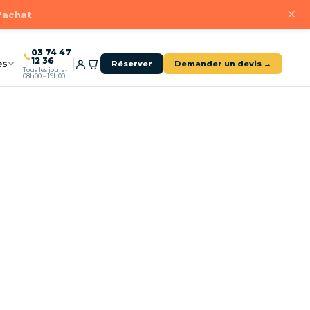
×
d'achat
03 74 47
12 36
es
Réserver
Demander un devis →
Tous les jours ·
08h00 – 19h00