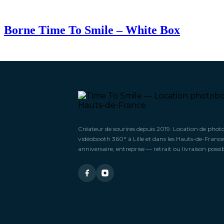
Borne Time To Smile – White Box
Créateur de sourires depuis 2019. Location de phot
vidéobooth 360° à Lille et dans les Hauts-de-France
anniversaire, entreprise — retrait ou livraison possib