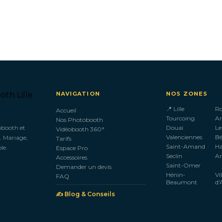
NAVIGATION
NOS ZONES
📍 Lille
R
Accueil
Tourcoing
Ar
Nos Photobooth
obooth et
Douai
Le
Vidéobooth 360°
Valenciennes
B
. Mariage,
Tarifs
Saint-Amand
H
le.
Espace Pro
Seclin
Ar
Accessoires
Saint-Omer
Demander un devis
Hénin-
Vi
FAQ
Beaumont
d'
✍️ Blog & Conseils