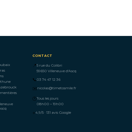
CONTACT
oubaix
📍
5 rue du Colibri
ras
59650 Villeneuve d'Ascq
ns
📞
03 74 47 12 36
éthune
azebrouck
✉️
nicolas@timetosmile.fr
mentières
🕐
Tous les jours
lleneuve
08h00 – 19h00
Ascq
⭐
4,9/5 · 131 avis Google