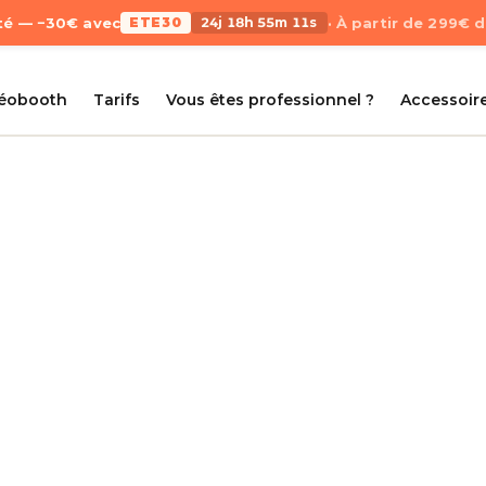
Été — −30€ avec
ETE30
24j 18h 55m 11s
· À partir de 299€ 
déobooth
Tarifs
Vous êtes professionnel ?
Accessoir