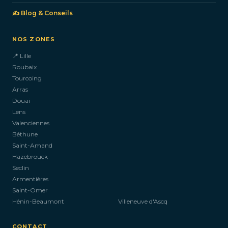
✍️ Blog & Conseils
NOS ZONES
📍 Lille
Roubaix
Tourcoing
Arras
Douai
Lens
Valenciennes
Béthune
Saint-Amand
Hazebrouck
Seclin
Armentières
Saint-Omer
Hénin-Beaumont
Villeneuve d'Ascq
CONTACT