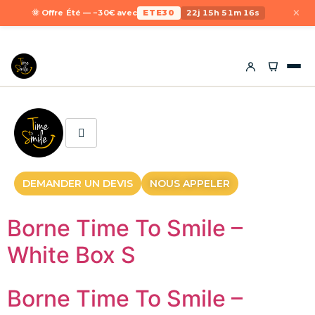
×
🌞 Offre Été — −30€ avec
ETE30
22j 15h 51m 16s
DEMANDER UN DEVIS
NOUS APPELER
Borne Time To Smile –
White Box S
Borne Time To Smile –