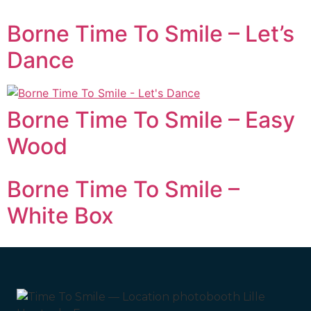
Borne Time To Smile – Let’s
Dance
Borne Time To Smile – Easy
Wood
Borne Time To Smile –
White Box