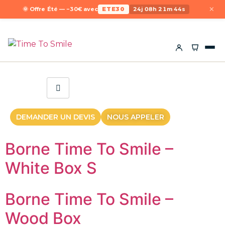
×
🌞 Offre Été — −30€ avec
ETE30
24j 08h 21m 44s
DEMANDER UN DEVIS
NOUS APPELER
Borne Time To Smile –
White Box S
Borne Time To Smile –
Wood Box