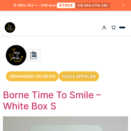
×
🌞 Offre Été — −30€ avec
ETE30
23j 04h 47m 15s
DEMANDER UN DEVIS
NOUS APPELER
Borne Time To Smile –
White Box S