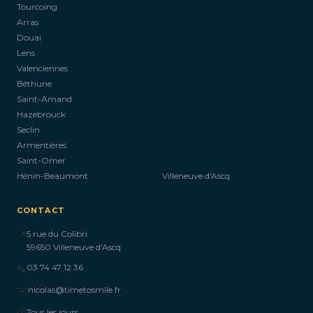
Tourcoing
Arras
Douai
Lens
Valenciennes
Béthune
Saint-Amand
Hazebrouck
Seclin
Armentières
Saint-Omer
Hénin-Beaumont
Villeneuve d'Ascq
CONTACT
📍
5 rue du Colibri
59650 Villeneuve d'Ascq
📞
03 74 47 12 36
✉️
nicolas@timetosmile.fr
🕐
Tous les jours