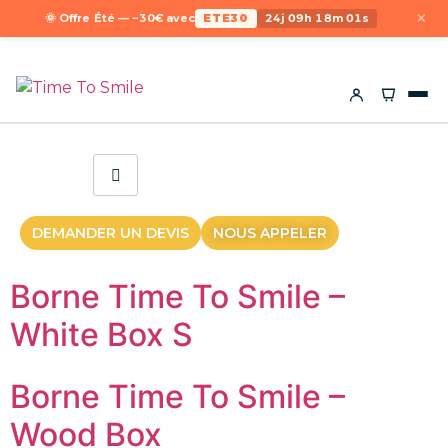
×
🌞 Offre Été — −30€ avec
ETE30
24j 09h 18m 01s
DEMANDER UN DEVIS
NOUS APPELER
Borne Time To Smile –
White Box S
Borne Time To Smile –
Wood Box