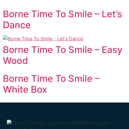
Borne Time To Smile – Let’s
Dance
Borne Time To Smile – Easy
Wood
Borne Time To Smile –
White Box