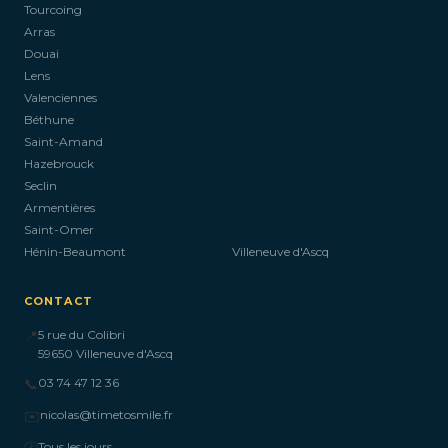
Tourcoing
Arras
Douai
Lens
Valenciennes
Béthune
Saint-Amand
Hazebrouck
Seclin
Armentières
Saint-Omer
Hénin-Beaumont
Villeneuve d'Ascq
CONTACT
📍
5 rue du Colibri
59650 Villeneuve d'Ascq
📞
03 74 47 12 36
✉️
nicolas@timetosmile.fr
🕐
Tous les jours