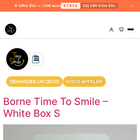
×
🌞 Offre Été — −30€ avec
ETE30
22j 18h 02m 32s
DEMANDER UN DEVIS
NOUS APPELER
Borne Time To Smile –
White Box S