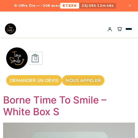
×
🌞 Offre Été — −30€ avec
ETE30
23j 05h 12m 45s
DEMANDER UN DEVIS
NOUS APPELER
Borne Time To Smile –
White Box S