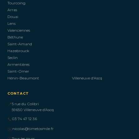
Tourcoing
Arras
Douai
Lens
Valenciennes
Béthune
Saint-Amand
Hazebrouck
Seclin
Armentières
Saint-Omer
Hénin-Beaumont
Villeneuve d'Ascq
CONTACT
📍
5 rue du Colibri
59650 Villeneuve d'Ascq
📞
03 74 47 12 36
✉️
nicolas@timetosmile.fr
🕐
Tous les jours