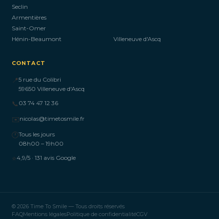
Seclin
Armentières
Saint-Omer
Hénin-Beaumont
Villeneuve d'Ascq
CONTACT
📍
5 rue du Colibri
59650 Villeneuve d'Ascq
📞
03 74 47 12 36
✉️
nicolas@timetosmile.fr
🕐
Tous les jours
08h00 – 19h00
⭐
4,9/5 · 131 avis Google
© 2026 Time To Smile — Tous droits réservés
FAQ
Mentions légales
Politique de confidentialité
CGV