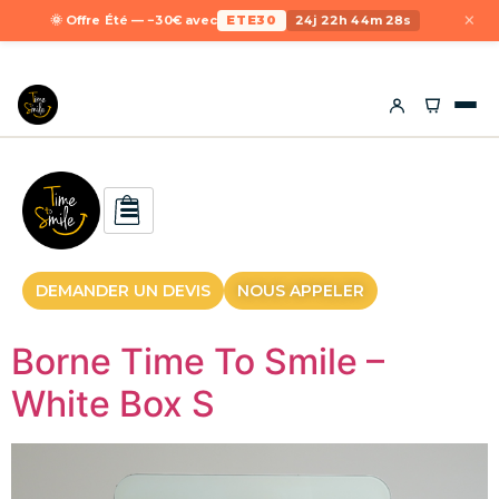
×
🌞 Offre Été — −30€ avec
ETE30
24j 22h 44m 28s
DEMANDER UN DEVIS
NOUS APPELER
Borne Time To Smile –
White Box S