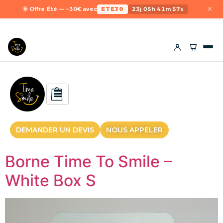
×
🌞 Offre Été — −30€ avec
ETE30
23j 05h 41m 56s
DEMANDER UN DEVIS
NOUS APPELER
Borne Time To Smile –
White Box S