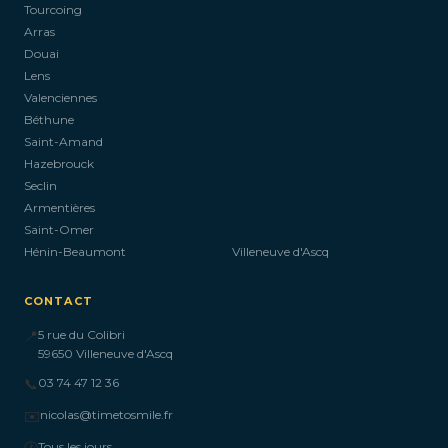
Tourcoing
Arras
Douai
Lens
Valenciennes
Béthune
Saint-Amand
Hazebrouck
Seclin
Armentières
Saint-Omer
Hénin-Beaumont
Villeneuve d'Ascq
CONTACT
📍
5 rue du Colibri
59650 Villeneuve d'Ascq
📞
03 74 47 12 36
✉️
nicolas@timetosmile.fr
🕐
Tous les jours