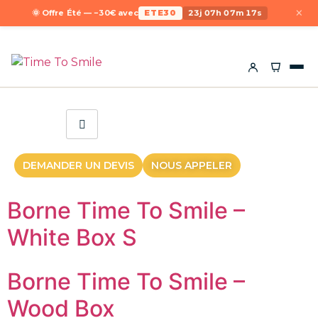
×
🌞 Offre Été — −30€ avec
ETE30
23j 07h 07m 17s
DEMANDER UN DEVIS
NOUS APPELER
Borne Time To Smile –
White Box S
Borne Time To Smile –
Wood Box