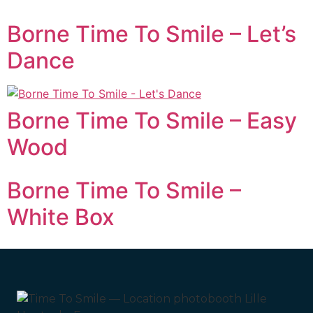
Borne Time To Smile – Let’s
Dance
Borne Time To Smile – Easy
Wood
Borne Time To Smile –
White Box