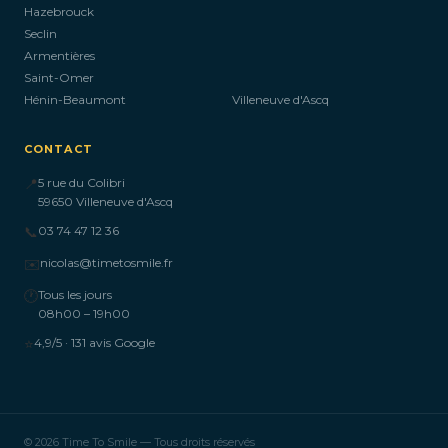
Hazebrouck
Seclin
Armentières
Saint-Omer
Hénin-Beaumont
Villeneuve d'Ascq
CONTACT
📍
5 rue du Colibri
59650 Villeneuve d'Ascq
📞
03 74 47 12 36
✉️
nicolas@timetosmile.fr
🕐
Tous les jours
08h00 – 19h00
⭐
4,9/5 · 131 avis Google
© 2026 Time To Smile — Tous droits réservés