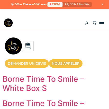
×
🌞 Offre Été — −30€ avec
ETE30
24j 22h 25m 20s
DEMANDER UN DEVIS
NOUS APPELER
Borne Time To Smile –
White Box S
Borne Time To Smile –