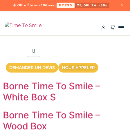
×
🌞 Offre Été — −30€ avec
ETE30
25j 06h 24m 56s
DEMANDER UN DEVIS
NOUS APPELER
Borne Time To Smile –
White Box S
Borne Time To Smile –
Wood Box