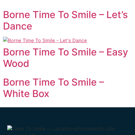
Borne Time To Smile – Let’s
Dance
Borne Time To Smile – Easy
Wood
Borne Time To Smile –
White Box