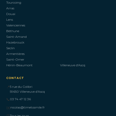
Tourcoing
Arras
Douai
Lens
Valenciennes
Béthune
Saint-Amand
Hazebrouck
Seclin
Armentières
Saint-Omer
Hénin-Beaumont
Villeneuve d'Ascq
CONTACT
📍
5 rue du Colibri
59650 Villeneuve d'Ascq
📞
03 74 47 12 36
✉️
nicolas@timetosmile.fr
🕐
Tous les jours