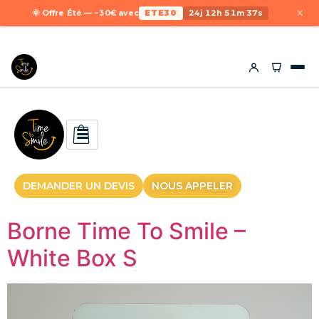
×
🌞 Offre Été — −30€ avec
ETE30
24j 12h 51m 36s
DEMANDER UN DEVIS
NOUS APPELER
Borne Time To Smile –
White Box S