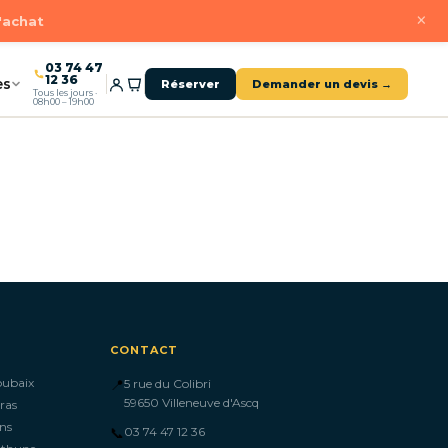
×
d'achat
03 74 47
12 36
es
Réserver
Demander un devis →
Tous les jours ·
08h00 – 19h00
CONTACT
oubaix
📍
5 rue du Colibri
59650 Villeneuve d'Ascq
ras
ns
📞
03 74 47 12 36