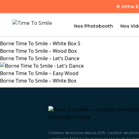
🌞 Offre 
Nos Photobooth
Nos Vi
Borne Time To Smile – White Box S
Borne Time To Smile – Wood Box
Borne Time To Smile – Let’s Dance
Borne Time To Smile – Easy Wood
Borne Time To Smile – White Box
Créateur de sourires depuis 2019. Location de phot
vidéobooth 360° à Lille et dans les Hauts-de-France