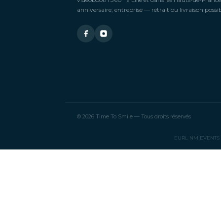
anniversaire, entreprise — retrait ou livraison possib
© 2026 Time To Smile — Tous droits réservés
EURL NM EVENTS — 