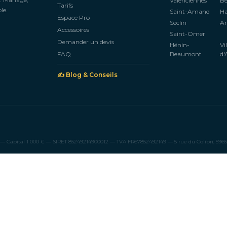
Valenciennes
B
Tarifs
le.
Saint-Amand
H
Espace Pro
Seclin
Ar
Accessoires
Saint-Omer
Demander un devis
Hénin-
Vi
FAQ
Beaumont
d'
✍️ Blog & Conseils
Capital 1 000 € — SIRET 85249214900012 — TVA FR67852492149 — 5 rue du Colibri, 59650