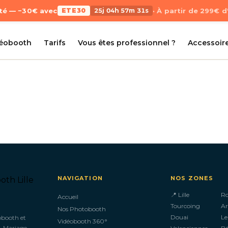
Été — −30€ avec
ETE30
25j 04h 57m 31s
· À partir de 299€ 
déobooth
Tarifs
Vous êtes professionnel ?
Accessoir
NAVIGATION
NOS ZONES
📍 Lille
R
Accueil
Tourcoing
Ar
Nos Photobooth
Douai
Le
obooth et
Vidéobooth 360°
. Mariage,