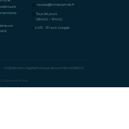
éthune
✉️
nicolas@timetosmile.fr
azebrouck
mentières
🕐
Tous les jours
08h00 – 19h00
lleneuve
⭐
4,9/5 · 131 avis Google
Ascq
FAQ
Mentions légales
Politique de confidentialité
CGV
 Villeneuve d'Ascq