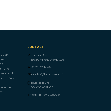
CONTACT
oubaix
📍
5 rue du Colibri
ras
59650 Villeneuve d'Ascq
ns
📞
03 74 47 12 36
éthune
azebrouck
✉️
nicolas@timetosmile.fr
mentières
🕐
Tous les jours
lleneuve
08h00 – 19h00
Ascq
⭐
4,9/5 · 131 avis Google