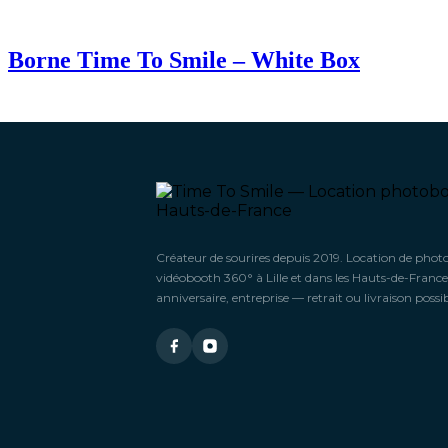
Borne Time To Smile – White Box
Créateur de sourires depuis 2019. Location de phot
vidéobooth 360° à Lille et dans les Hauts-de-France
anniversaire, entreprise — retrait ou livraison possib