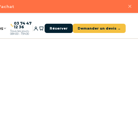
×
d'achat
03 74 47
12 36
es
Réserver
Demander un devis →
Tous les jours ·
08h00 – 19h00