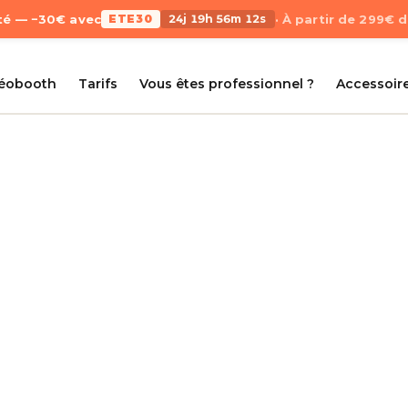
Été — −30€ avec
ETE30
24j 19h 56m 12s
· À partir de 299€ 
déobooth
Tarifs
Vous êtes professionnel ?
Accessoir