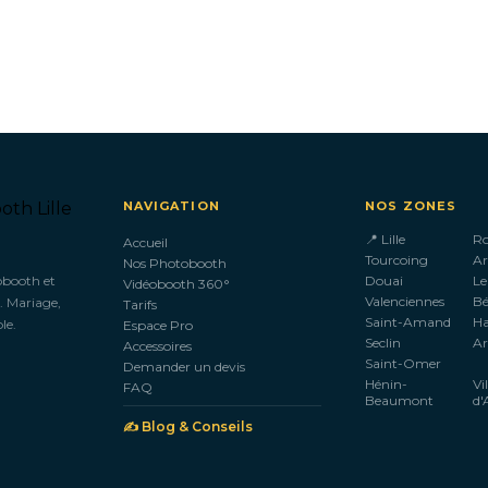
NAVIGATION
NOS ZONES
📍 Lille
R
Accueil
Tourcoing
Ar
Nos Photobooth
obooth et
Douai
Le
Vidéobooth 360°
Valenciennes
B
. Mariage,
Tarifs
Saint-Amand
H
le.
Espace Pro
Seclin
Ar
Accessoires
Saint-Omer
Demander un devis
Hénin-
Vi
FAQ
Beaumont
d'
✍️ Blog & Conseils