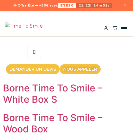
×
🌞 Offre Été — −30€ avec
ETE30
21j 22h 14m 01s
DEMANDER UN DEVIS
NOUS APPELER
Borne Time To Smile –
White Box S
Borne Time To Smile –
Wood Box