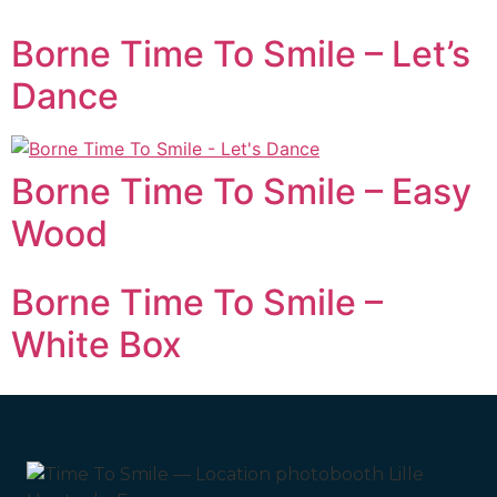
Borne Time To Smile – Let’s
Dance
Borne Time To Smile – Easy
Wood
Borne Time To Smile –
White Box