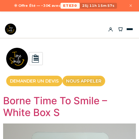
×
🌞 Offre Été — −30€ avec
ETE30
25j 11h 15m 56s
DEMANDER UN DEVIS
NOUS APPELER
Borne Time To Smile –
White Box S