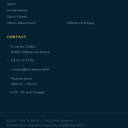
Seclin
Armentières
Saint-Omer
Hénin-Beaumont
Villeneuve d'Ascq
CONTACT
📍
5 rue du Colibri
59650 Villeneuve d'Ascq
📞
03 74 47 12 36
✉️
nicolas@timetosmile.fr
🕐
Tous les jours
08h00 – 19h00
⭐
4,9/5 · 131 avis Google
© 2026 Time To Smile — Tous droits réservés
FAQ
Mentions légales
Politique de confidentialité
CGV