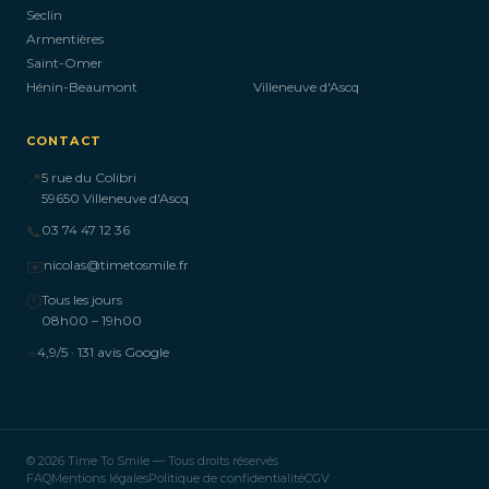
Seclin
Armentières
Saint-Omer
Hénin-Beaumont
Villeneuve d'Ascq
CONTACT
📍
5 rue du Colibri
59650 Villeneuve d'Ascq
📞
03 74 47 12 36
✉️
nicolas@timetosmile.fr
🕐
Tous les jours
08h00 – 19h00
⭐
4,9/5 · 131 avis Google
© 2026 Time To Smile — Tous droits réservés
FAQ
Mentions légales
Politique de confidentialité
CGV