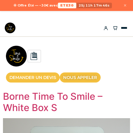
×
🌞 Offre Été — −30€ avec
ETE30
25j 11h 17m 46s
DEMANDER UN DEVIS
NOUS APPELER
Borne Time To Smile –
White Box S