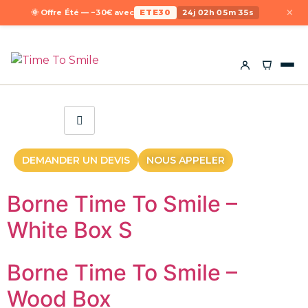
×
🌞 Offre Été — −30€ avec
ETE30
24j 02h 05m 35s
DEMANDER UN DEVIS
NOUS APPELER
Borne Time To Smile –
White Box S
Borne Time To Smile –
Wood Box