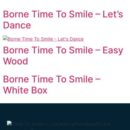
Borne Time To Smile – Let’s
Dance
Borne Time To Smile – Easy
Wood
Borne Time To Smile –
White Box