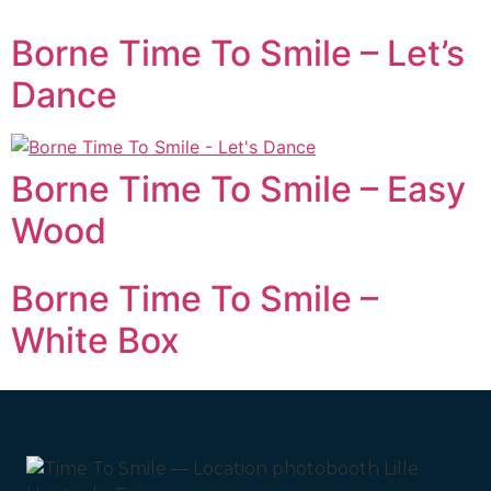
Borne Time To Smile – Let’s
Dance
Borne Time To Smile – Easy
Wood
Borne Time To Smile –
White Box