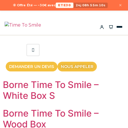
×
🌞 Offre Été — −30€ avec
ETE30
24j 08h 55m 10s
DEMANDER UN DEVIS
NOUS APPELER
Borne Time To Smile –
White Box S
Borne Time To Smile –
Wood Box