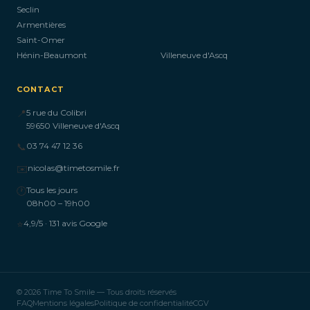
Seclin
Armentières
Saint-Omer
Hénin-Beaumont
Villeneuve d'Ascq
CONTACT
📍
5 rue du Colibri
59650 Villeneuve d'Ascq
📞
03 74 47 12 36
✉️
nicolas@timetosmile.fr
🕐
Tous les jours
08h00 – 19h00
⭐
4,9/5 · 131 avis Google
© 2026 Time To Smile — Tous droits réservés
FAQ
Mentions légales
Politique de confidentialité
CGV