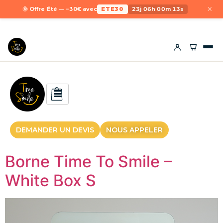
×
🌞 Offre Été — −30€ avec
ETE30
23j 06h 00m 13s
DEMANDER UN DEVIS
NOUS APPELER
Borne Time To Smile –
White Box S