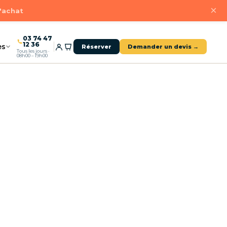
×
d'achat
03 74 47
12 36
es
Réserver
Demander un devis →
Tous les jours ·
08h00 – 19h00