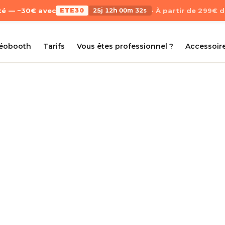
Été — −30€ avec
ETE30
25j 12h 00m 31s
· À partir de 299€ 
déobooth
Tarifs
Vous êtes professionnel ?
Accessoir