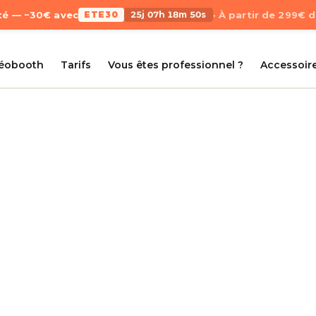
Été — −30€ avec
ETE30
25j 07h 18m 50s
· À partir de 299€ 
déobooth
Tarifs
Vous êtes professionnel ?
Accessoir