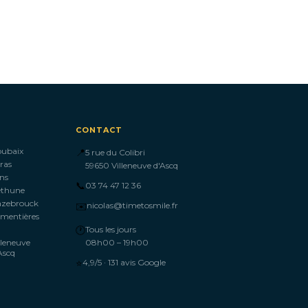
CONTACT
oubaix
📍
5 rue du Colibri
ras
59650 Villeneuve d'Ascq
ns
📞
03 74 47 12 36
éthune
azebrouck
✉️
nicolas@timetosmile.fr
mentières
🕐
Tous les jours
lleneuve
08h00 – 19h00
Ascq
⭐
4,9/5 · 131 avis Google