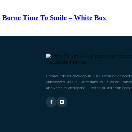
Borne Time To Smile – White Box
Créateur de sourires depuis 2019. Location de phot
vidéobooth 360° à Lille et dans les Hauts-de-France
anniversaire, entreprise — retrait ou livraison possib