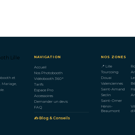
NAVIGATION
NOS ZONES
📍 Lille
R
Accueil
Tourcoing
Ar
Nos Photobooth
obooth et
Douai
Le
Vidéobooth 360°
Valenciennes
B
. Mariage,
Tarifs
Saint-Amand
H
le.
Espace Pro
Seclin
Ar
Accessoires
Saint-Omer
Demander un devis
Hénin-
Vi
FAQ
Beaumont
d'
✍️ Blog & Conseils