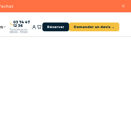
×
d'achat
03 74 47
12 36
es
Réserver
Demander un devis →
Tous les jours ·
08h00 – 19h00